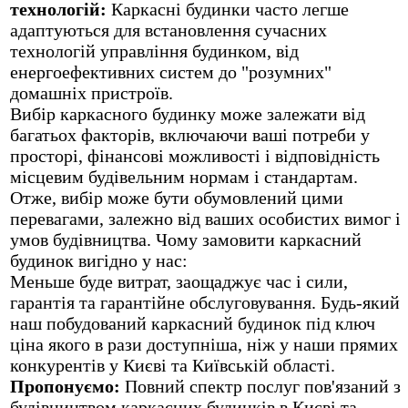
технологій:
Каркасні будинки часто легше
адаптуються для встановлення сучасних
технологій управління будинком, від
енергоефективних систем до "розумних"
домашніх пристроїв.
Вибір каркасного будинку може залежати від
багатьох факторів, включаючи ваші потреби у
просторі, фінансові можливості і відповідність
місцевим будівельним нормам і стандартам.
Отже, вибір може бути обумовлений цими
перевагами, залежно від ваших особистих вимог і
умов будівництва. Чому замовити каркасний
будинок вигідно у нас:
Меньше буде витрат, заощаджує час і сили,
гарантія та гарантійне обслуговування. Будь-який
наш побудований каркасний будинок під ключ
ціна якого в рази доступніша, ніж у наши прямих
конкурентів у Києві та Київській області.
Пропонуємо:
Повний спектр послуг пов'язаний з
будівництвом каркасних будинків в Києві та