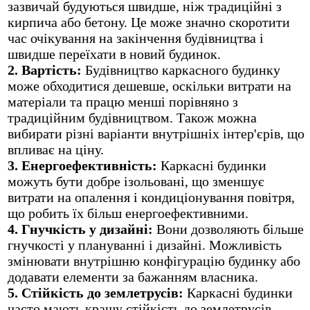
зазвичай будуються швидше, ніж традиційні з
кирпича або бетону. Це може значно скоротити
час очікування на закінчення будівництва і
швидше переїхати в новий будинок.
2. Вартість:
Будівництво каркасного будинку
може обходитися дешевше, оскільки витрати на
матеріали та працю менші порівняно з
традиційним будівництвом. Також можна
вибирати різні варіанти внутрішніх інтер'єрів, що
впливає на ціну.
3. Енергоефективність:
Каркасні будинки
можуть бути добре ізольовані, що зменшує
витрати на опалення і кондиціонування повітря,
що робить їх більш енергоефективними.
4. Гнучкість у дизайні:
Вони дозволяють більше
гнучкості у плануванні і дизайні. Можливість
змінювати внутрішню конфігурацію будинку або
додавати елементи за бажанням власника.
5. Стійкість до землетрусів:
Каркасні будинки
часто мають кращу стійкість до землетрусів,