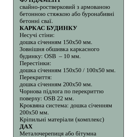
свайно-ростверковий з армованою
бетонною стяжкою або буронабивні
бетонні сваї.
КАРКАС БУДИНКУ
Несучі стіни:
дошка січенням 150х50 мм.
Зовнішня обшивка каркасного
будинку: OSB – 10 мм.
Перестінки:
дошка січенням 150х50 / 100х50 мм.
Перекриття:
дошка січенням 200х50 мм.
Чорнова підлога по перекриттю
поверху: OSB 22 мм.
Кроквяна система: дошка січенням
200х50 мм.
Кріпильні матеріали (комплекс)
ДАХ
Металочерепиця або бітумна