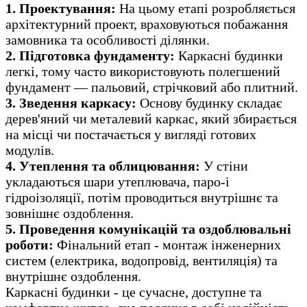
1. Проектування:
На цьому етапі розробляється
архітектурний проект, враховуються побажання
замовника та особливості ділянки.
2.
Підготовка фундаменту:
Каркасні будинки
легкі, тому часто використовують полегшений
фундамент — пальовий, стрічковий або плитний.
3.
Зведення каркасу:
Основу будинку складає
дерев'яний чи металевий каркас, який збирається
на місці чи постачається у вигляді готових
модулів.
4.
Утеплення та облицювання:
У стіни
укладаються шари утеплювача, паро-і
гідроізоляції, потім проводиться внутрішнє та
зовнішнє оздоблення.
5. Проведення комунікацій та оздоблювальні
роботи:
Фінальний етап - монтаж інженерних
систем (електрика, водопровід, вентиляція) та
внутрішнє оздоблення.
Каркасні будинки - це сучасне, доступне та