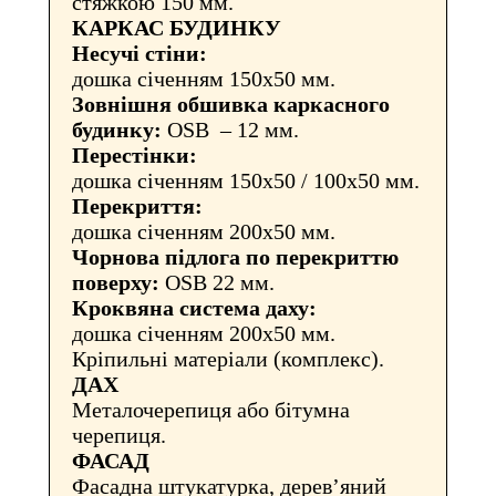
стяжкою 150 мм.
КАРКАС БУДИНКУ
Несучі стіни:
дошка січенням 150х50 мм.
Зовнішня обшивка каркасного
будинку:
OSB – 12 мм.
Перестінки:
дошка січенням 150х50 / 100х50 мм.
Перекриття:
дошка січенням 200х50 мм.
Чорнова підлога по перекриттю
поверху:
OSB 22 мм.
Кроквяна система даху:
дошка січенням 200х50 мм.
Кріпильні матеріали (комплекс).
ДАХ
Металочерепиця або бітумна
черепиця.
ФАСАД
Фасадна штукатурка, дерев’яний